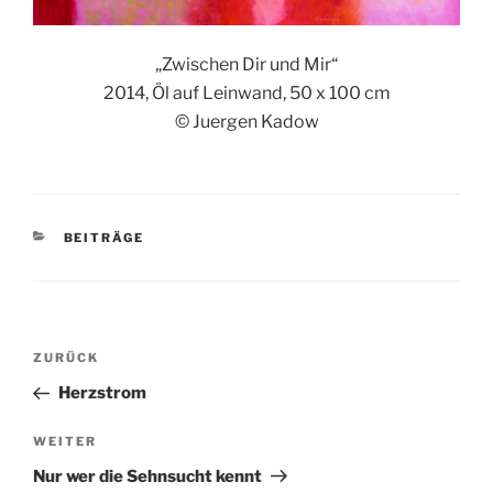
„Zwischen Dir und Mir“
2014,
Öl auf Leinwand, 50 x 100 cm
© Juergen Kadow
KATEGORIEN
BEITRÄGE
Beitragsnavigation
Vorheriger
ZURÜCK
Beitrag
Herzstrom
Nächster
WEITER
Beitrag
Nur wer die Sehnsucht kennt