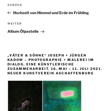
Beitragsnavigation
Vorheriger
ZURÜCK
Beitrag
Hochzeit von Himmel und Erde im Frühling
Nächster
WEITER
Beitrag
Album Ölpastelle
„VÄTER & SÖHNE“ JOSEPH + JÜRGEN
KADOW – PHOTOGRAPHIE + MALEREI IM
DIALOG. EINE KÜNSTLERISCHE
ZUSAMMENARBEIT. 16. MAI – 11. JULI 2021.
NEUER KUNSTVEREIN ASCHAFFENBURG