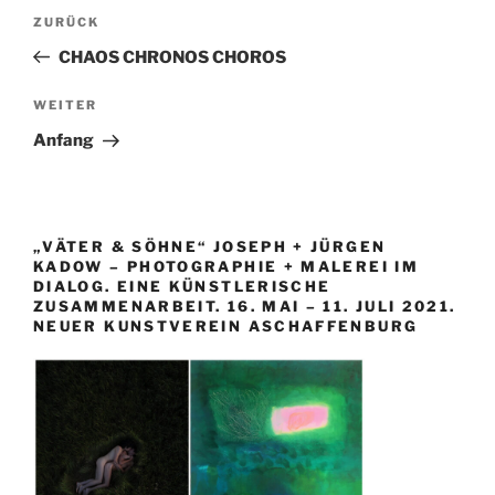
Beitragsnavigation
Vorheriger
ZURÜCK
Beitrag
CHAOS CHRONOS CHOROS
Nächster
WEITER
Beitrag
Anfang
„VÄTER & SÖHNE“ JOSEPH + JÜRGEN
KADOW – PHOTOGRAPHIE + MALEREI IM
DIALOG. EINE KÜNSTLERISCHE
ZUSAMMENARBEIT. 16. MAI – 11. JULI 2021.
NEUER KUNSTVEREIN ASCHAFFENBURG