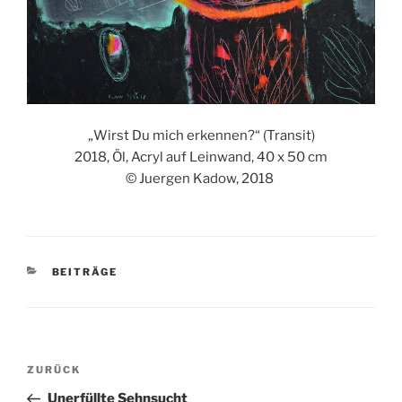
„Wirst Du mich erkennen?“ (Transit)
2018, Öl, Acryl auf Leinwand, 40 x 50 cm
© Juergen Kadow, 2018
KATEGORIEN
BEITRÄGE
Beitragsnavigation
Vorheriger
ZURÜCK
Beitrag
Unerfüllte Sehnsucht