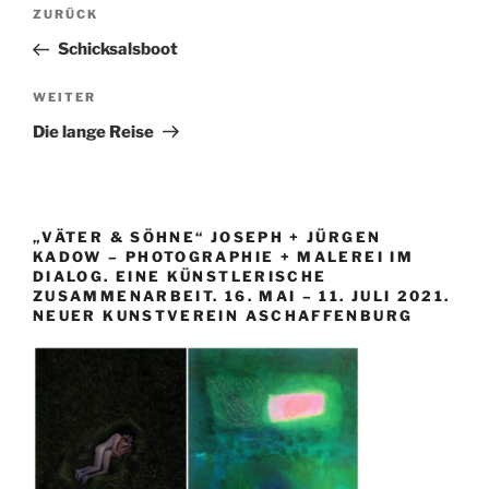
Beitragsnavigation
Vorheriger
ZURÜCK
Beitrag
Schicksalsboot
Nächster
WEITER
Beitrag
Die lange Reise
„VÄTER & SÖHNE“ JOSEPH + JÜRGEN
KADOW – PHOTOGRAPHIE + MALEREI IM
DIALOG. EINE KÜNSTLERISCHE
ZUSAMMENARBEIT. 16. MAI – 11. JULI 2021.
NEUER KUNSTVEREIN ASCHAFFENBURG