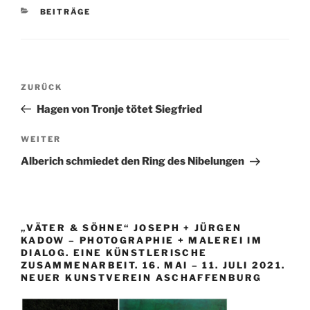
KATEGORIEN
BEITRÄGE
Beitragsnavigation
Vorheriger
ZURÜCK
Beitrag
Hagen von Tronje tötet Siegfried
Nächster
WEITER
Beitrag
Alberich schmiedet den Ring des Nibelungen
„VÄTER & SÖHNE“ JOSEPH + JÜRGEN
KADOW – PHOTOGRAPHIE + MALEREI IM
DIALOG. EINE KÜNSTLERISCHE
ZUSAMMENARBEIT. 16. MAI – 11. JULI 2021.
NEUER KUNSTVEREIN ASCHAFFENBURG