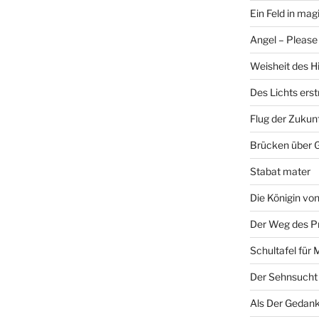
Ein Feld in ma
Angel – Please 
Weisheit des H
Des Lichts ers
Flug der Zukun
Brücken über 
Stabat mater
Die Königin v
Der Weg des P
Schultafel für 
Der Sehnsucht
Als Der Gedank