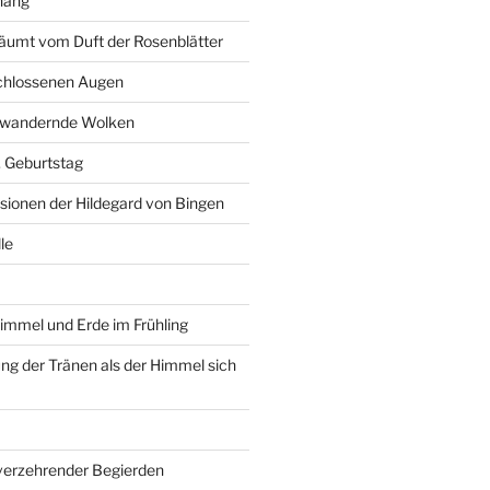
hang
äumt vom Duft der Rosenblätter
schlossenen Augen
r wandernde Wolken
6. Geburtstag
isionen der Hildegard von Bingen
le
immel und Erde im Frühling
g der Tränen als der Himmel sich
 verzehrender Begierden