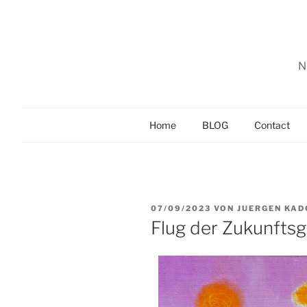
Zum
Inhalt
springen
N
Home
BLOG
Contact
VERÖFFENTLICHT
07/09/2023
VON
JUERGEN KA
AM
Flug der Zukunfts