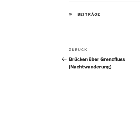
KATEGORIEN
BEITRÄGE
Beitragsnavigation
Vorheriger
ZURÜCK
Beitrag
Brücken über Grenzfluss
(Nachtwanderung)