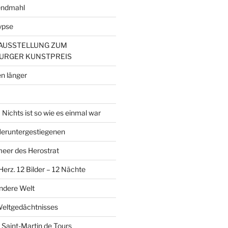
endmahl
ypse
– AUSSTELLUNG ZUM
URGER KUNSTPREIS
n länger
Nichts ist so wie es einmal war
 Heruntergestiegenen
er des Herostrat
erz. 12 Bilder – 12 Nächte
andere Welt
Weltgedächtnisses
 Saint-Martin de Tours