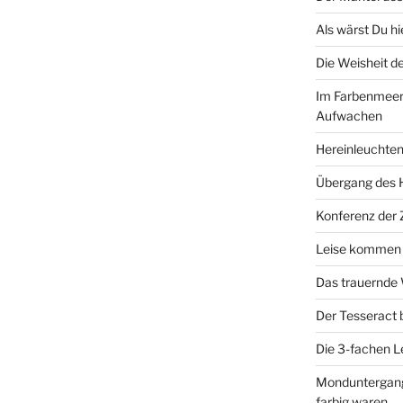
Als wärst Du h
Die Weisheit 
Im Farbenmeer
Aufwachen
Hereinleuchten
Übergang des 
Konferenz der
Leise kommen d
Das trauernde
Der Tesseract
Die 3-fachen 
Monduntergang 
farbig waren