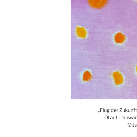
„Flug der Zukunf
Öl auf Leinwa
© J