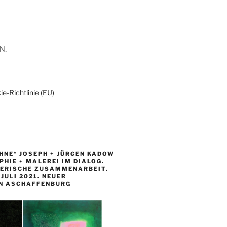
N.
e-Richtlinie (EU)
HNE“ JOSEPH + JÜRGEN KADOW
HIE + MALEREI IM DIALOG.
LERISCHE ZUSAMMENARBEIT.
. JULI 2021. NEUER
N ASCHAFFENBURG