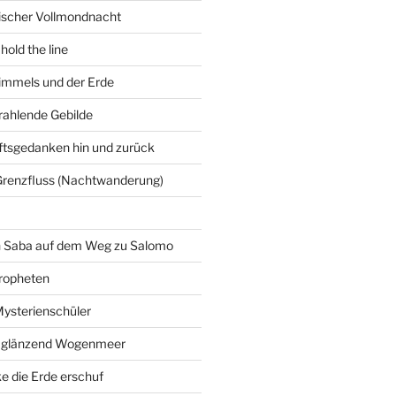
gischer Vollmondnacht
hold the line
immels und der Erde
trahlende Gebilde
ftsgedanken hin und zurück
Grenzfluss (Nachtwanderung)
on Saba auf dem Weg zu Salomo
ropheten
Mysterienschüler
 glänzend Wogenmeer
e die Erde erschuf