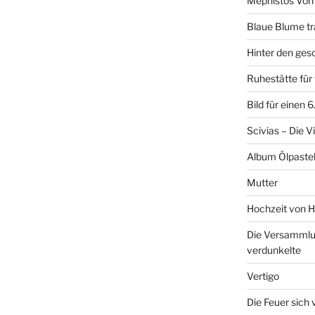
Mephistos Vor
Blaue Blume tr
Hinter den ge
Ruhestätte fü
Bild für einen 
Scivias – Die V
Album Ölpastel
Mutter
Hochzeit von H
Die Versammlun
verdunkelte
Vertigo
Die Feuer sich