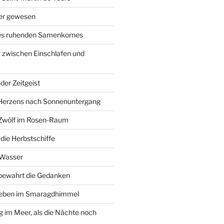
ier gewesen
des ruhenden Samenkornes
 zwischen Einschlafen und
der Zeitgeist
Herzens nach Sonnenuntergang
 Zwölf im Rosen-Raum
ie Herbstschiffe
 Wasser
 bewahrt die Gedanken
Leben im Smaragdhimmel
im Meer, als die Nächte noch