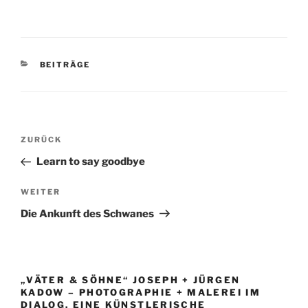
KATEGORIEN
BEITRÄGE
Beitragsnavigation
Vorheriger
ZURÜCK
Beitrag
Learn to say goodbye
Nächster
WEITER
Beitrag
Die Ankunft des Schwanes
„VÄTER & SÖHNE“ JOSEPH + JÜRGEN
KADOW – PHOTOGRAPHIE + MALEREI IM
DIALOG. EINE KÜNSTLERISCHE