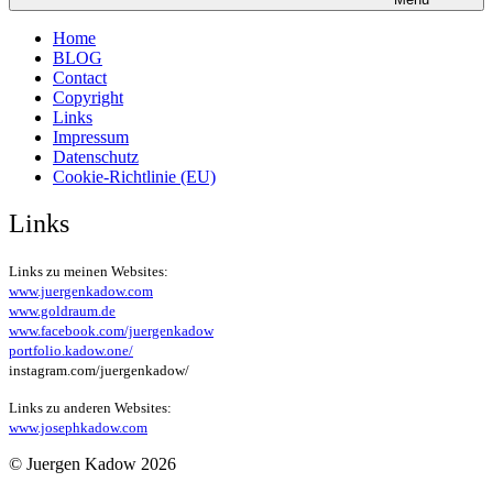
Home
BLOG
Contact
Copyright
Links
Impressum
Datenschutz
Cookie-Richtlinie (EU)
Links
Links zu meinen Websites:
www.juergenkadow.com
www.goldraum.de
www.facebook.com/juergenkadow
portfolio.kadow.one/
instagram.com/juergenkadow/
Links zu anderen Websites:
www.josephkadow.com
© Juergen Kadow 2026