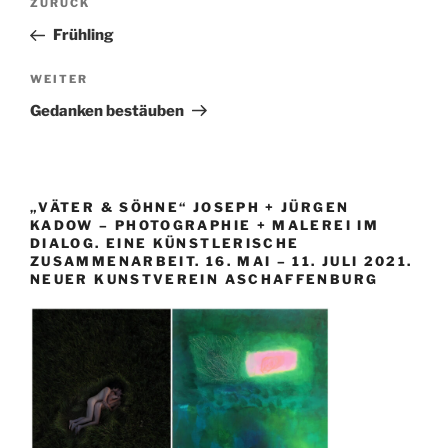
Vorheriger
ZURÜCK
Beitrag
Frühling
Nächster
WEITER
Beitrag
Gedanken bestäuben
„VÄTER & SÖHNE“ JOSEPH + JÜRGEN
KADOW – PHOTOGRAPHIE + MALEREI IM
DIALOG. EINE KÜNSTLERISCHE
ZUSAMMENARBEIT. 16. MAI – 11. JULI 2021.
NEUER KUNSTVEREIN ASCHAFFENBURG