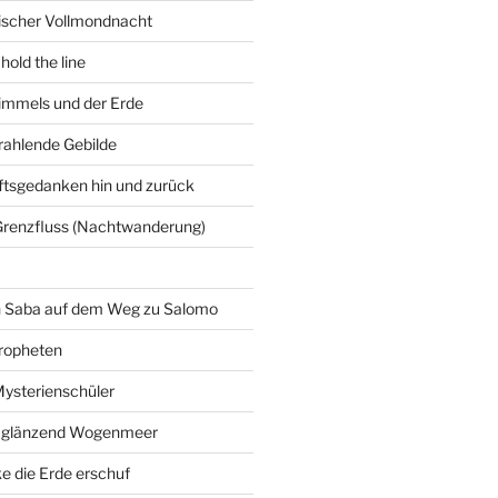
gischer Vollmondnacht
hold the line
immels und der Erde
trahlende Gebilde
ftsgedanken hin und zurück
Grenzfluss (Nachtwanderung)
on Saba auf dem Weg zu Salomo
ropheten
Mysterienschüler
 glänzend Wogenmeer
e die Erde erschuf