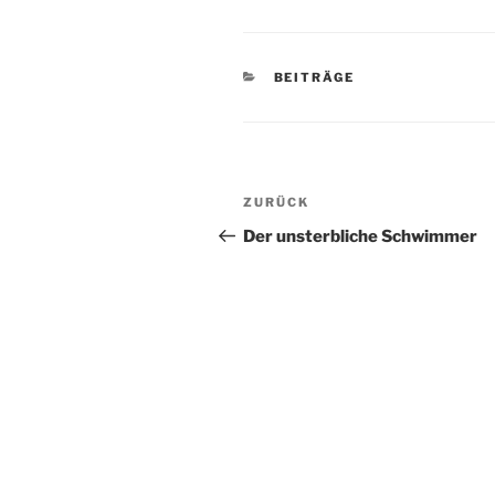
KATEGORIEN
BEITRÄGE
Beitragsnavigation
Vorheriger
ZURÜCK
Beitrag
Der unsterbliche Schwimmer