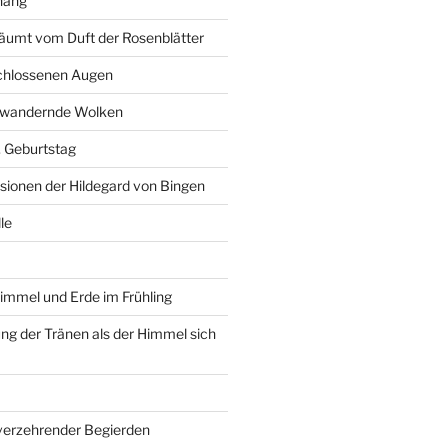
hang
äumt vom Duft der Rosenblätter
schlossenen Augen
r wandernde Wolken
6. Geburtstag
isionen der Hildegard von Bingen
le
immel und Erde im Frühling
g der Tränen als der Himmel sich
 verzehrender Begierden