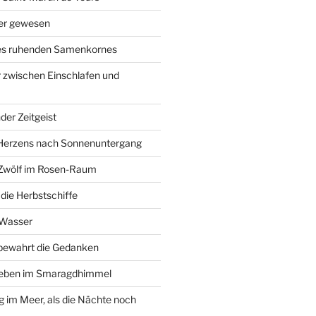
ier gewesen
des ruhenden Samenkornes
 zwischen Einschlafen und
der Zeitgeist
Herzens nach Sonnenuntergang
 Zwölf im Rosen-Raum
ie Herbstschiffe
 Wasser
 bewahrt die Gedanken
Leben im Smaragdhimmel
im Meer, als die Nächte noch