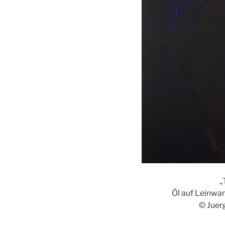
„
Öl auf Leinwa
© Juer