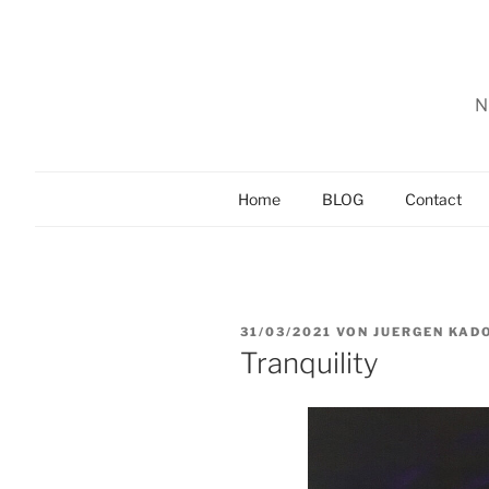
Zum
Inhalt
springen
N
Home
BLOG
Contact
VERÖFFENTLICHT
31/03/2021
VON
JUERGEN KAD
AM
Tranquility