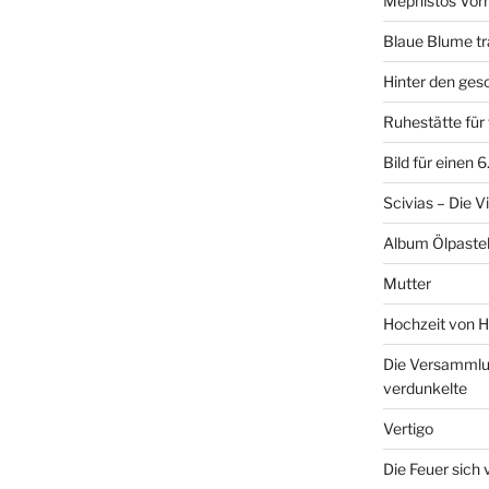
Mephistos Vor
Blaue Blume tr
Hinter den ge
Ruhestätte fü
Bild für einen 
Scivias – Die V
Album Ölpastel
Mutter
Hochzeit von H
Die Versammlun
verdunkelte
Vertigo
Die Feuer sich