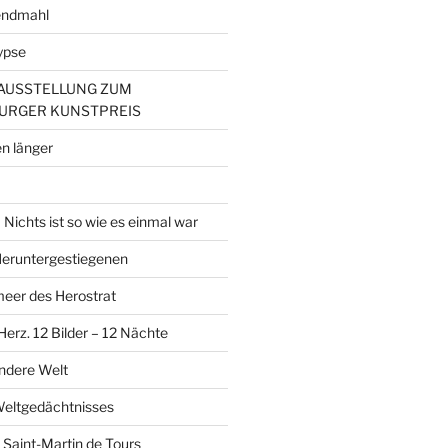
endmahl
ypse
– AUSSTELLUNG ZUM
URGER KUNSTPREIS
n länger
Nichts ist so wie es einmal war
 Heruntergestiegenen
er des Herostrat
erz. 12 Bilder – 12 Nächte
andere Welt
Weltgedächtnisses
 Saint-Martin de Tours