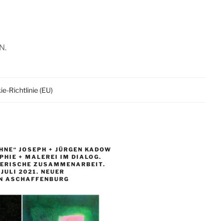
N.
e-Richtlinie (EU)
HNE“ JOSEPH + JÜRGEN KADOW
HIE + MALEREI IM DIALOG.
LERISCHE ZUSAMMENARBEIT.
. JULI 2021. NEUER
N ASCHAFFENBURG