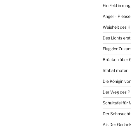
Ein Feld in ma
Angel – Please 
Weisheit des H
Des Lichts ers
Flug der Zukun
Brücken über 
Stabat mater
Die Königin v
Der Weg des P
Schultafel für 
Der Sehnsucht
Als Der Gedank