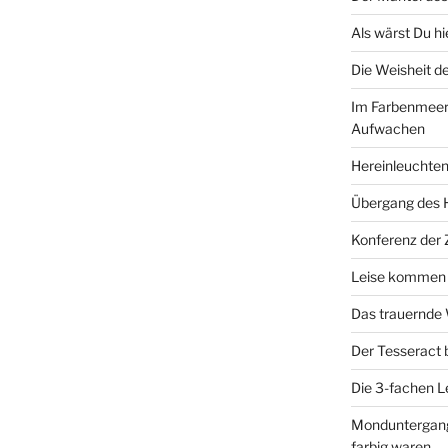
Als wärst Du h
Die Weisheit 
Im Farbenmeer
Aufwachen
Hereinleuchten
Übergang des 
Konferenz der
Leise kommen d
Das trauernde
Der Tesseract
Die 3-fachen 
Monduntergang 
farbig waren