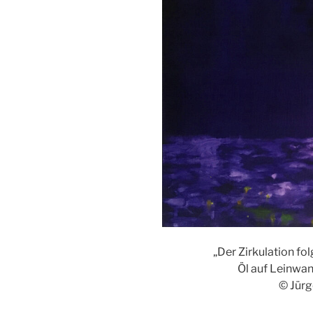
„Der Zirkulation f
Öl auf Leinwa
© Jür