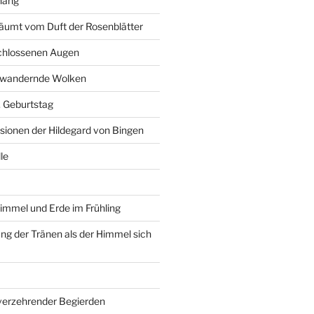
hang
äumt vom Duft der Rosenblätter
schlossenen Augen
r wandernde Wolken
6. Geburtstag
isionen der Hildegard von Bingen
le
immel und Erde im Frühling
g der Tränen als der Himmel sich
 verzehrender Begierden