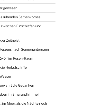
ier gewesen
des ruhenden Samenkornes
 zwischen Einschlafen und
der Zeitgeist
Herzens nach Sonnenuntergang
 Zwölf im Rosen-Raum
ie Herbstschiffe
 Wasser
 bewahrt die Gedanken
Leben im Smaragdhimmel
im Meer, als die Nächte noch