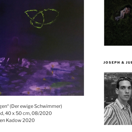
JOSEPH & J
olgen“ (Der ewige Schwimmer)
nd, 40 x 50 cm, 08/2020
gen Kadow 2020