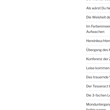
Als wärst Du h
Die Weisheit 
Im Farbenmeer
Aufwachen
Hereinleuchten
Übergang des 
Konferenz der
Leise kommen d
Das trauernde
Der Tesseract
Die 3-fachen 
Monduntergang 
farbig waren