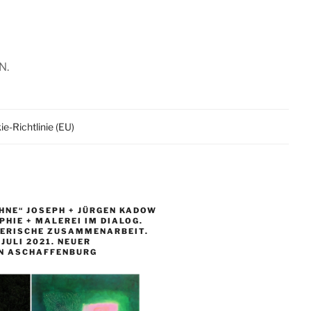
N.
e-Richtlinie (EU)
HNE“ JOSEPH + JÜRGEN KADOW
HIE + MALEREI IM DIALOG.
LERISCHE ZUSAMMENARBEIT.
. JULI 2021. NEUER
N ASCHAFFENBURG