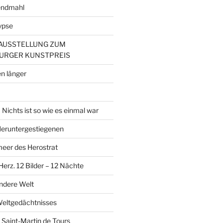
endmahl
ypse
– AUSSTELLUNG ZUM
URGER KUNSTPREIS
n länger
Nichts ist so wie es einmal war
 Heruntergestiegenen
er des Herostrat
erz. 12 Bilder – 12 Nächte
andere Welt
Weltgedächtnisses
 Saint-Martin de Tours