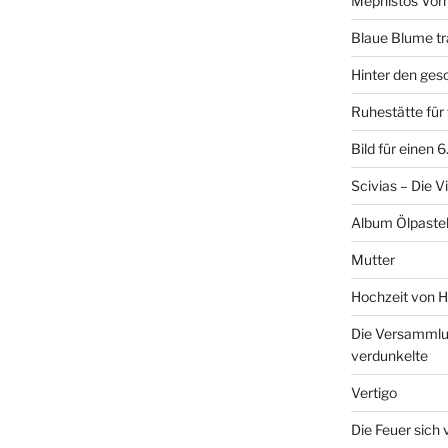
Mephistos Vor
Blaue Blume tr
Hinter den ge
Ruhestätte fü
Bild für einen 
Scivias – Die V
Album Ölpastel
Mutter
Hochzeit von H
Die Versammlun
verdunkelte
Vertigo
Die Feuer sich