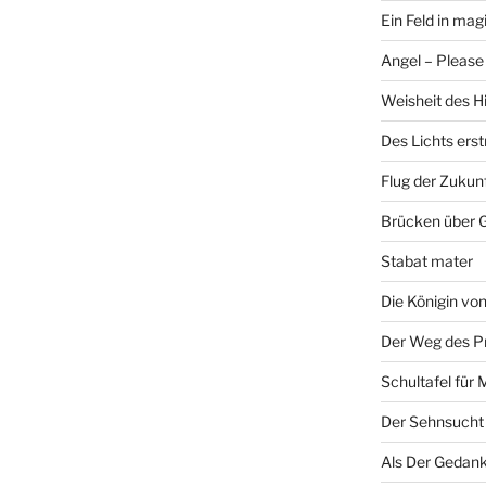
Ein Feld in ma
Angel – Please 
Weisheit des H
Des Lichts ers
Flug der Zukun
Brücken über 
Stabat mater
Die Königin v
Der Weg des P
Schultafel für 
Der Sehnsucht
Als Der Gedank