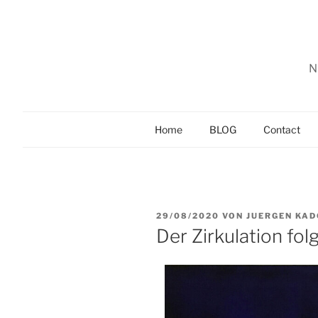
Zum
Inhalt
springen
N
Home
BLOG
Contact
VERÖFFENTLICHT
29/08/2020
VON
JUERGEN KA
AM
Der Zirkulation fol