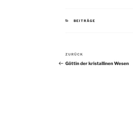
KATEGORIEN
BEITRÄGE
Beitragsnavigation
Vorheriger
ZURÜCK
Beitrag
Göttin der kristallinen Wesen