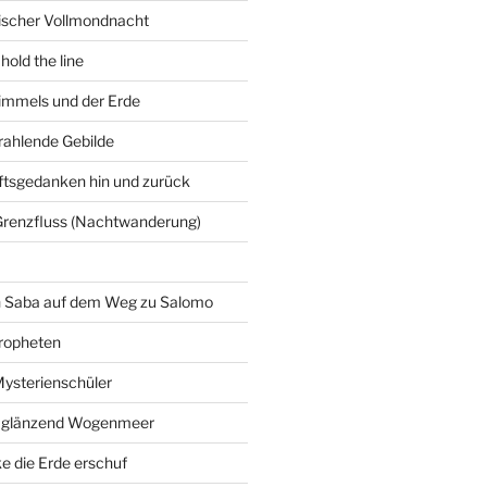
gischer Vollmondnacht
hold the line
immels und der Erde
trahlende Gebilde
ftsgedanken hin und zurück
Grenzfluss (Nachtwanderung)
on Saba auf dem Weg zu Salomo
ropheten
Mysterienschüler
 glänzend Wogenmeer
e die Erde erschuf