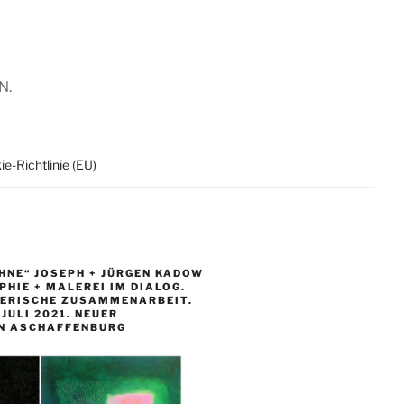
N.
e-Richtlinie (EU)
HNE“ JOSEPH + JÜRGEN KADOW
HIE + MALEREI IM DIALOG.
LERISCHE ZUSAMMENARBEIT.
. JULI 2021. NEUER
N ASCHAFFENBURG