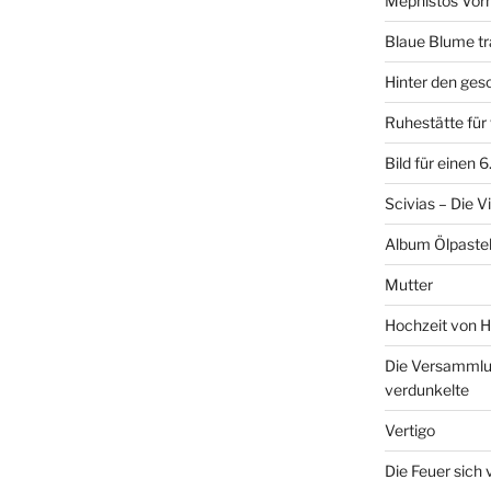
Mephistos Vor
Blaue Blume tr
Hinter den ge
Ruhestätte fü
Bild für einen 
Scivias – Die V
Album Ölpastel
Mutter
Hochzeit von H
Die Versammlun
verdunkelte
Vertigo
Die Feuer sich