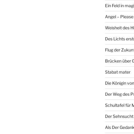
Ein Feld in ma
Angel – Please 
Weisheit des H
Des Lichts ers
Flug der Zukun
Brücken über 
Stabat mater
Die Königin v
Der Weg des P
Schultafel für 
Der Sehnsucht
Als Der Gedank