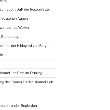
hang
äumt vom Duft der Rosenblätter
schlossenen Augen
r wandernde Wolken
6. Geburtstag
isionen der Hildegard von Bingen
le
immel und Erde im Frühling
g der Tränen als der Himmel sich
 verzehrender Begierden