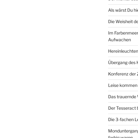
Als wärst Du h
Die Weisheit 
Im Farbenmeer
Aufwachen
Hereinleuchten
Übergang des 
Konferenz der
Leise kommen d
Das trauernde
Der Tesseract
Die 3-fachen 
Monduntergang 
farbig waren