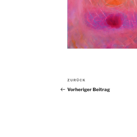
Beitragsnavigation
Vorheriger
ZURÜCK
Beitrag
Vorheriger Beitrag