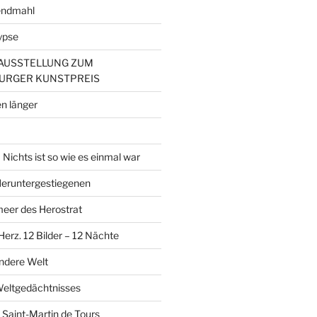
endmahl
ypse
– AUSSTELLUNG ZUM
URGER KUNSTPREIS
n länger
Nichts ist so wie es einmal war
 Heruntergestiegenen
er des Herostrat
erz. 12 Bilder – 12 Nächte
andere Welt
Weltgedächtnisses
 Saint-Martin de Tours