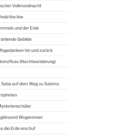
gischer Vollmondnacht
hold the line
immels und der Erde
trahlende Gebilde
ftsgedanken hin und zurück
Grenzfluss (Nachtwanderung)
on Saba auf dem Weg zu Salomo
ropheten
Mysterienschüler
 glänzend Wogenmeer
e die Erde erschuf