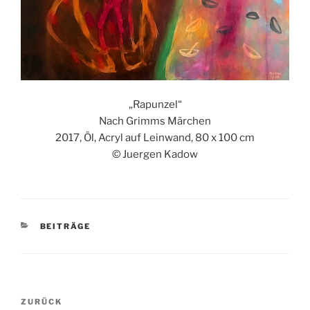
„Rapunzel“
Nach Grimms Märchen
2017, Öl, Acryl auf Leinwand, 80 x 100 cm
© Juergen Kadow
KATEGORIEN
BEITRÄGE
Beitragsnavigation
Vorheriger
ZURÜCK