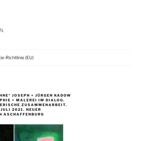
N.
e-Richtlinie (EU)
HNE“ JOSEPH + JÜRGEN KADOW
HIE + MALEREI IM DIALOG.
LERISCHE ZUSAMMENARBEIT.
. JULI 2021. NEUER
N ASCHAFFENBURG