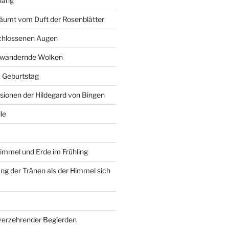
hang
äumt vom Duft der Rosenblätter
schlossenen Augen
r wandernde Wolken
6. Geburtstag
isionen der Hildegard von Bingen
le
immel und Erde im Frühling
g der Tränen als der Himmel sich
 verzehrender Begierden