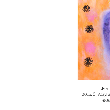
„Port
2015, Öl, Acryl
© J