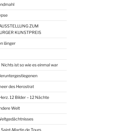
endmahl
ypse
– AUSSTELLUNG ZUM
URGER KUNSTPREIS
n länger
Nichts ist so wie es einmal war
 Heruntergestiegenen
er des Herostrat
erz. 12 Bilder – 12 Nächte
andere Welt
Weltgedächtnisses
 Saint-Martin de Tours