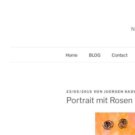
Zum
Inhalt
springen
N
Home
BLOG
Contact
VERÖFFENTLICHT
23/05/2015
VON
JUERGEN KA
AM
Portrait mit Rosen