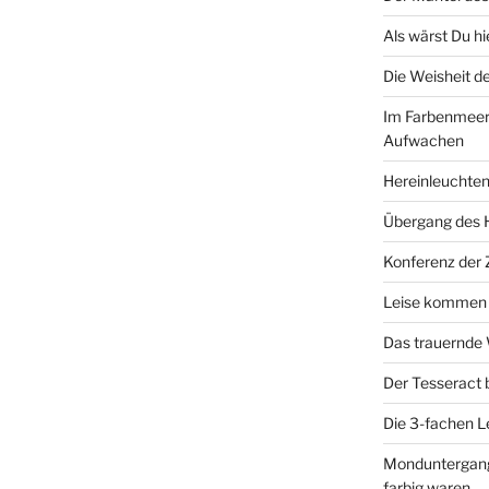
Als wärst Du h
Die Weisheit 
Im Farbenmeer
Aufwachen
Hereinleuchten
Übergang des 
Konferenz der
Leise kommen d
Das trauernde
Der Tesseract
Die 3-fachen 
Monduntergang 
farbig waren