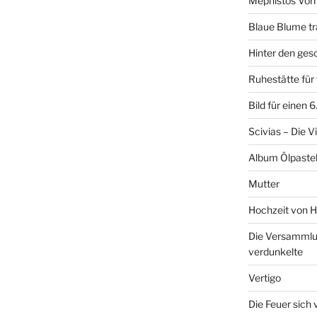
Mephistos Vor
Blaue Blume tr
Hinter den ge
Ruhestätte fü
Bild für einen 
Scivias – Die V
Album Ölpastel
Mutter
Hochzeit von H
Die Versammlun
verdunkelte
Vertigo
Die Feuer sich