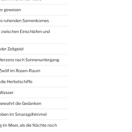
ier gewesen
des ruhenden Samenkornes
 zwischen Einschlafen und
der Zeitgeist
Herzens nach Sonnenuntergang
 Zwölf im Rosen-Raum
ie Herbstschiffe
 Wasser
 bewahrt die Gedanken
Leben im Smaragdhimmel
im Meer, als die Nächte noch