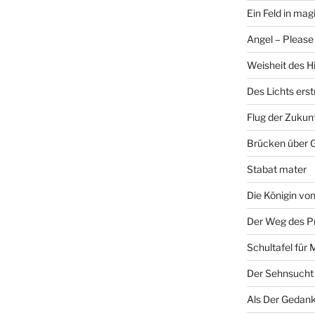
Ein Feld in ma
Angel – Please 
Weisheit des H
Des Lichts ers
Flug der Zukun
Brücken über 
Stabat mater
Die Königin v
Der Weg des P
Schultafel für 
Der Sehnsucht
Als Der Gedank