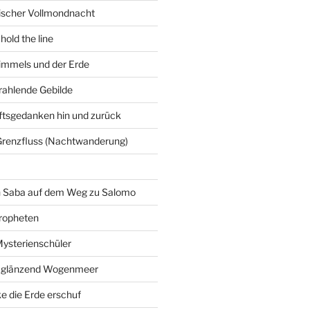
gischer Vollmondnacht
hold the line
immels und der Erde
trahlende Gebilde
ftsgedanken hin und zurück
Grenzfluss (Nachtwanderung)
on Saba auf dem Weg zu Salomo
ropheten
Mysterienschüler
 glänzend Wogenmeer
e die Erde erschuf