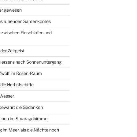
ier gewesen
des ruhenden Samenkornes
 zwischen Einschlafen und
der Zeitgeist
Herzens nach Sonnenuntergang
 Zwölf im Rosen-Raum
ie Herbstschiffe
 Wasser
 bewahrt die Gedanken
Leben im Smaragdhimmel
im Meer, als die Nächte noch