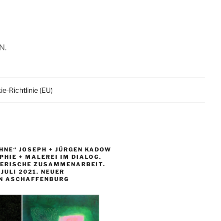
N.
e-Richtlinie (EU)
HNE“ JOSEPH + JÜRGEN KADOW
HIE + MALEREI IM DIALOG.
LERISCHE ZUSAMMENARBEIT.
. JULI 2021. NEUER
N ASCHAFFENBURG