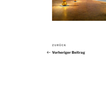
Beitragsnavigation
Vorheriger
ZURÜCK
Beitrag
Vorheriger Beitrag