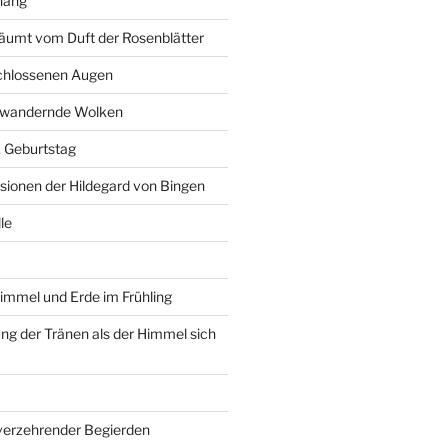
hang
äumt vom Duft der Rosenblätter
schlossenen Augen
r wandernde Wolken
6. Geburtstag
isionen der Hildegard von Bingen
le
immel und Erde im Frühling
g der Tränen als der Himmel sich
 verzehrender Begierden