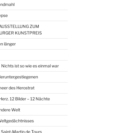
endmahl
ypse
– AUSSTELLUNG ZUM
URGER KUNSTPREIS
n länger
Nichts ist so wie es einmal war
 Heruntergestiegenen
er des Herostrat
erz. 12 Bilder – 12 Nächte
andere Welt
Weltgedächtnisses
 Saint-Martin de Tours