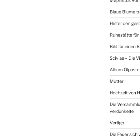
Mephistos Vor
Blaue Blume tr
Hinter den ge
Ruhestätte fü
Bild für einen 
Scivias – Die V
Album Ölpastel
Mutter
Hochzeit von H
Die Versammlun
verdunkelte
Vertigo
Die Feuer sich