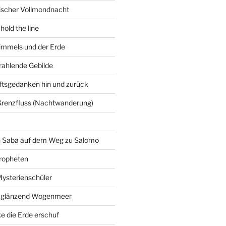
gischer Vollmondnacht
hold the line
immels und der Erde
trahlende Gebilde
ftsgedanken hin und zurück
Grenzfluss (Nachtwanderung)
on Saba auf dem Weg zu Salomo
ropheten
Mysterienschüler
 glänzend Wogenmeer
e die Erde erschuf