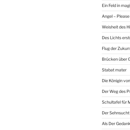
Ein Feld in ma
Angel – Please 
Weisheit des H
Des Lichts ers
Flug der Zukun
Brücken über 
Stabat mater
Die Königin v
Der Weg des P
Schultafel für 
Der Sehnsucht
Als Der Gedank