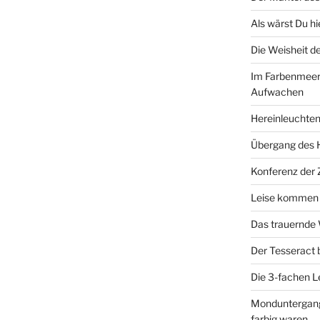
Als wärst Du h
Die Weisheit 
Im Farbenmeer
Aufwachen
Hereinleuchten
Übergang des 
Konferenz der
Leise kommen d
Das trauernde
Der Tesseract
Die 3-fachen 
Monduntergang 
farbig waren