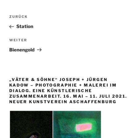
Beitragsnavigation
Vorheriger
ZURÜCK
Beitrag
Station
Nächster
WEITER
Beitrag
Bienengold
„VÄTER & SÖHNE“ JOSEPH + JÜRGEN
KADOW – PHOTOGRAPHIE + MALEREI IM
DIALOG. EINE KÜNSTLERISCHE
ZUSAMMENARBEIT. 16. MAI – 11. JULI 2021.
NEUER KUNSTVEREIN ASCHAFFENBURG