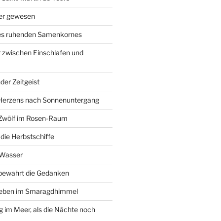
ier gewesen
des ruhenden Samenkornes
 zwischen Einschlafen und
der Zeitgeist
Herzens nach Sonnenuntergang
 Zwölf im Rosen-Raum
ie Herbstschiffe
 Wasser
 bewahrt die Gedanken
Leben im Smaragdhimmel
im Meer, als die Nächte noch