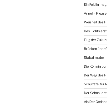
Ein Feld in ma
Angel – Please 
Weisheit des H
Des Lichts ers
Flug der Zukun
Brücken über 
Stabat mater
Die Königin v
Der Weg des P
Schultafel für 
Der Sehnsucht
Als Der Gedank