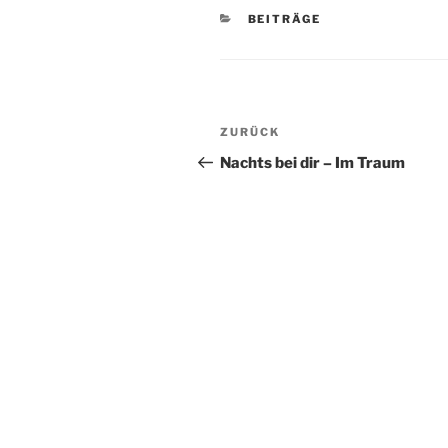
KATEGORIEN
BEITRÄGE
Beitragsnavigation
Vorheriger
ZURÜCK
Beitrag
Nachts bei dir – Im Traum