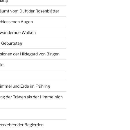
hang
äumt vom Duft der Rosenblätter
schlossenen Augen
r wandernde Wolken
6. Geburtstag
isionen der Hildegard von Bingen
le
immel und Erde im Frühling
g der Tränen als der Himmel sich
 verzehrender Begierden