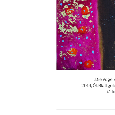
„Die Vögel 
2014, Öl, Blattgo
© J