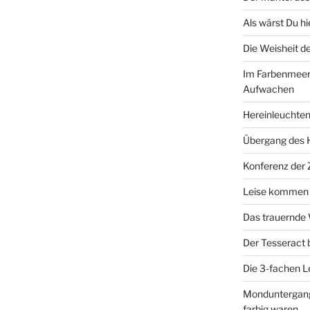
Als wärst Du h
Die Weisheit 
Im Farbenmeer
Aufwachen
Hereinleuchten
Übergang des 
Konferenz der
Leise kommen d
Das trauernde
Der Tesseract
Die 3-fachen 
Monduntergang 
farbig waren