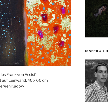
JOSEPH & J
des Franz von Assisi“
ld auf Leinwand, 40 x 60 cm
uergen Kadow