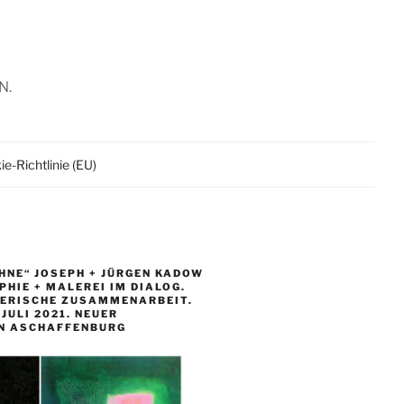
N.
e-Richtlinie (EU)
HNE“ JOSEPH + JÜRGEN KADOW
HIE + MALEREI IM DIALOG.
LERISCHE ZUSAMMENARBEIT.
. JULI 2021. NEUER
N ASCHAFFENBURG