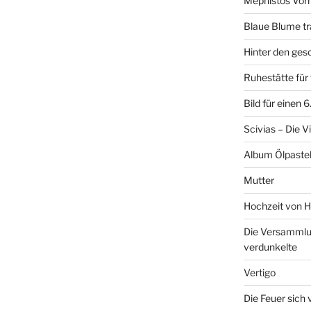
Mephistos Vor
Blaue Blume tr
Hinter den ge
Ruhestätte fü
Bild für einen 
Scivias – Die V
Album Ölpastel
Mutter
Hochzeit von H
Die Versammlun
verdunkelte
Vertigo
Die Feuer sich