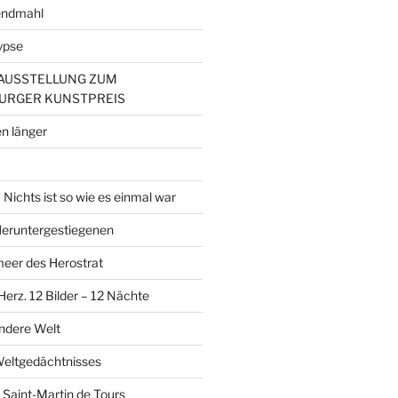
endmahl
ypse
– AUSSTELLUNG ZUM
URGER KUNSTPREIS
n länger
Nichts ist so wie es einmal war
 Heruntergestiegenen
er des Herostrat
erz. 12 Bilder – 12 Nächte
andere Welt
Weltgedächtnisses
 Saint-Martin de Tours