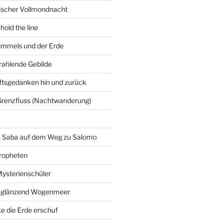
gischer Vollmondnacht
hold the line
immels und der Erde
trahlende Gebilde
ftsgedanken hin und zurück
Grenzfluss (Nachtwanderung)
on Saba auf dem Weg zu Salomo
ropheten
Mysterienschüler
 glänzend Wogenmeer
e die Erde erschuf