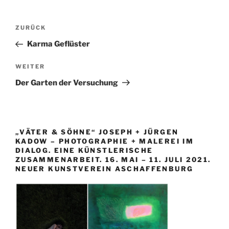
Beitragsnavigation
Vorheriger
ZURÜCK
Beitrag
Karma Geflüster
Nächster
WEITER
Beitrag
Der Garten der Versuchung
„VÄTER & SÖHNE“ JOSEPH + JÜRGEN
KADOW – PHOTOGRAPHIE + MALEREI IM
DIALOG. EINE KÜNSTLERISCHE
ZUSAMMENARBEIT. 16. MAI – 11. JULI 2021.
NEUER KUNSTVEREIN ASCHAFFENBURG