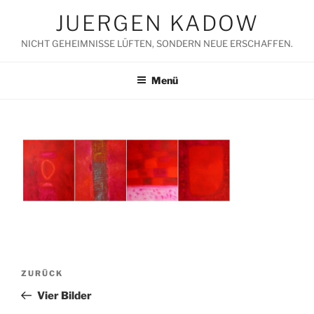
Zum
JUERGEN KADOW
Inhalt
springen
NICHT GEHEIMNISSE LÜFTEN, SONDERN NEUE ERSCHAFFEN.
Menü
Beitragsnavigation
Vorheriger
ZURÜCK
Beitrag
Vier Bilder