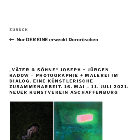
Beitragsnavigation
Vorheriger
ZURÜCK
Beitrag
Nur DER EINE erweckt Dornröschen
„VÄTER & SÖHNE“ JOSEPH + JÜRGEN
KADOW – PHOTOGRAPHIE + MALEREI IM
DIALOG. EINE KÜNSTLERISCHE
ZUSAMMENARBEIT. 16. MAI – 11. JULI 2021.
NEUER KUNSTVEREIN ASCHAFFENBURG