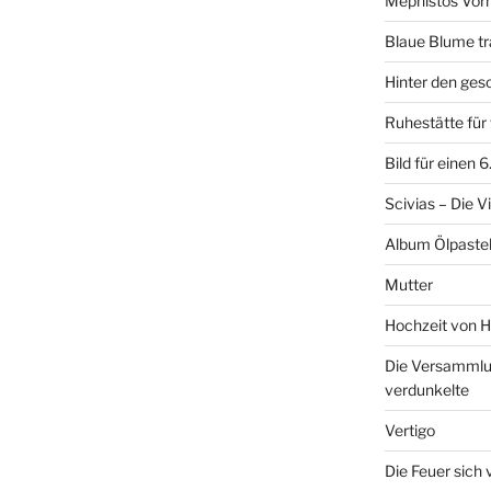
Mephistos Vor
Blaue Blume tr
Hinter den ge
Ruhestätte fü
Bild für einen 
Scivias – Die V
Album Ölpastel
Mutter
Hochzeit von H
Die Versammlun
verdunkelte
Vertigo
Die Feuer sich