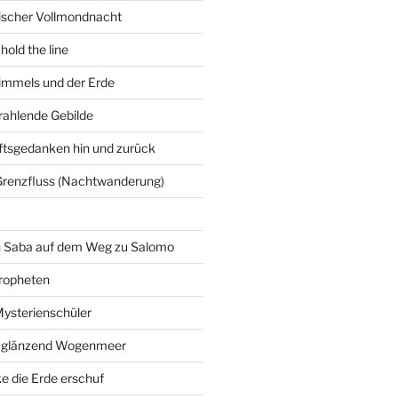
gischer Vollmondnacht
hold the line
immels und der Erde
trahlende Gebilde
ftsgedanken hin und zurück
Grenzfluss (Nachtwanderung)
on Saba auf dem Weg zu Salomo
ropheten
Mysterienschüler
 glänzend Wogenmeer
e die Erde erschuf