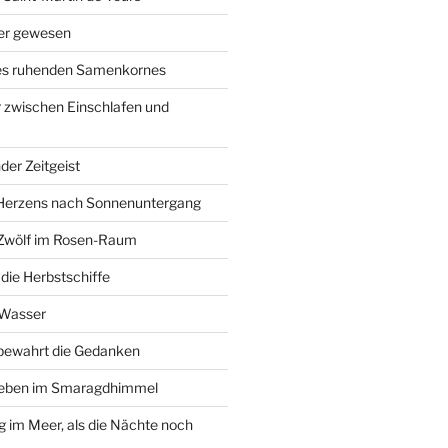
ier gewesen
des ruhenden Samenkornes
 zwischen Einschlafen und
der Zeitgeist
Herzens nach Sonnenuntergang
 Zwölf im Rosen-Raum
ie Herbstschiffe
 Wasser
 bewahrt die Gedanken
Leben im Smaragdhimmel
im Meer, als die Nächte noch