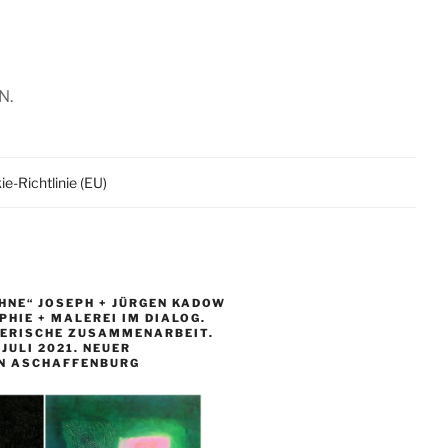
N.
e-Richtlinie (EU)
HNE“ JOSEPH + JÜRGEN KADOW
HIE + MALEREI IM DIALOG.
LERISCHE ZUSAMMENARBEIT.
. JULI 2021. NEUER
N ASCHAFFENBURG