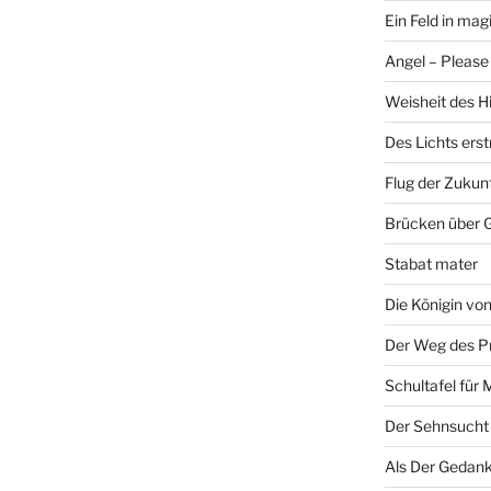
Ein Feld in ma
Angel – Please 
Weisheit des H
Des Lichts ers
Flug der Zukun
Brücken über 
Stabat mater
Die Königin v
Der Weg des P
Schultafel für 
Der Sehnsucht
Als Der Gedank