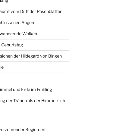
hang
äumt vom Duft der Rosenblätter
schlossenen Augen
r wandernde Wolken
6. Geburtstag
isionen der Hildegard von Bingen
le
immel und Erde im Frühling
g der Tränen als der Himmel sich
 verzehrender Begierden