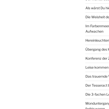
Als wärst Du h
Die Weisheit 
Im Farbenmeer
Aufwachen
Hereinleuchten
Übergang des 
Konferenz der
Leise kommen d
Das trauernde
Der Tesseract
Die 3-fachen 
Monduntergang 
farbig waren