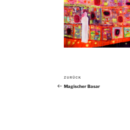
Beitragsnavigation
Vorheriger
ZURÜCK
Beitrag
Magischer Basar