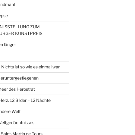
endmahl
ypse
– AUSSTELLUNG ZUM
URGER KUNSTPREIS
n länger
Nichts ist so wie es einmal war
 Heruntergestiegenen
er des Herostrat
erz. 12 Bilder – 12 Nächte
andere Welt
Weltgedächtnisses
 Saint-Martin de Tours