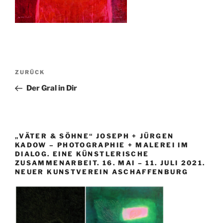
Beitragsnavigation
Vorheriger
ZURÜCK
Beitrag
Der Gral in Dir
„VÄTER & SÖHNE“ JOSEPH + JÜRGEN
KADOW – PHOTOGRAPHIE + MALEREI IM
DIALOG. EINE KÜNSTLERISCHE
ZUSAMMENARBEIT. 16. MAI – 11. JULI 2021.
NEUER KUNSTVEREIN ASCHAFFENBURG