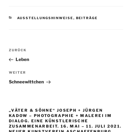
KATEGORIEN
AUSSTELLUNGSHINWEISE
,
BEITRÄGE
Beitragsnavigation
Vorheriger
ZURÜCK
Beitrag
Leben
Nächster
WEITER
Beitrag
Schneewittchen
„VÄTER & SÖHNE“ JOSEPH + JÜRGEN
KADOW – PHOTOGRAPHIE + MALEREI IM
DIALOG. EINE KÜNSTLERISCHE
ZUSAMMENARBEIT. 16. MAI – 11. JULI 2021.
NEUER KUNSTVEREIN ASCHAFFENBURG