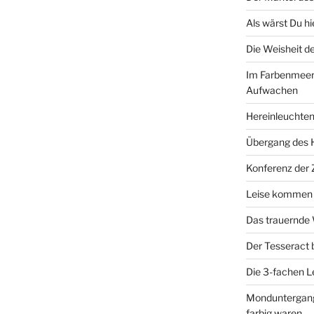
Als wärst Du h
Die Weisheit 
Im Farbenmeer
Aufwachen
Hereinleuchten
Übergang des 
Konferenz der
Leise kommen d
Das trauernde
Der Tesseract
Die 3-fachen 
Monduntergang 
farbig waren