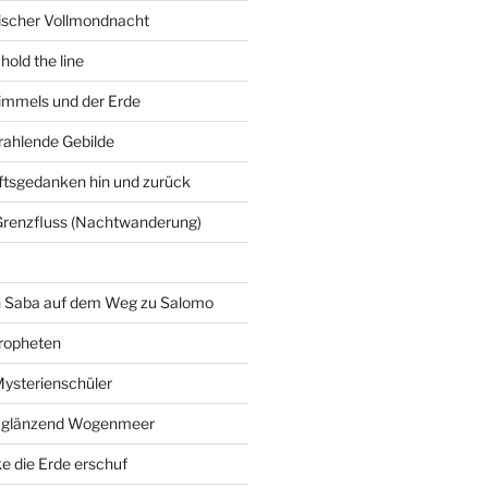
gischer Vollmondnacht
hold the line
immels und der Erde
trahlende Gebilde
ftsgedanken hin und zurück
Grenzfluss (Nachtwanderung)
on Saba auf dem Weg zu Salomo
ropheten
Mysterienschüler
 glänzend Wogenmeer
e die Erde erschuf