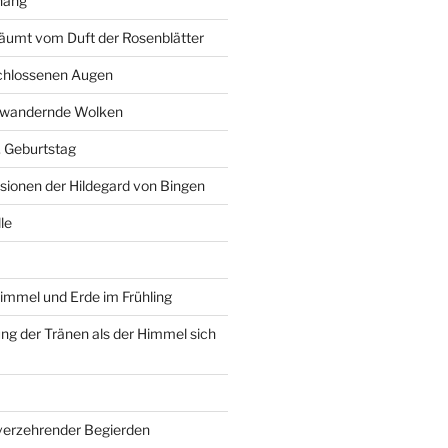
hang
äumt vom Duft der Rosenblätter
schlossenen Augen
r wandernde Wolken
6. Geburtstag
isionen der Hildegard von Bingen
le
immel und Erde im Frühling
g der Tränen als der Himmel sich
 verzehrender Begierden