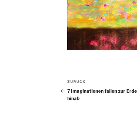
Beitragsnavigation
Vorheriger
ZURÜCK
Beitrag
7 Imaginationen fallen zur Erde
hinab