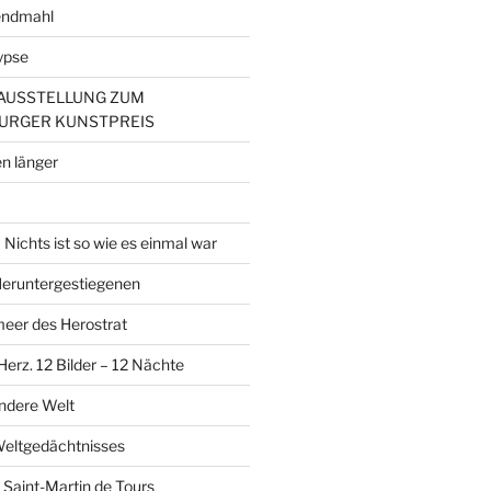
endmahl
ypse
– AUSSTELLUNG ZUM
URGER KUNSTPREIS
n länger
Nichts ist so wie es einmal war
 Heruntergestiegenen
er des Herostrat
erz. 12 Bilder – 12 Nächte
andere Welt
Weltgedächtnisses
 Saint-Martin de Tours