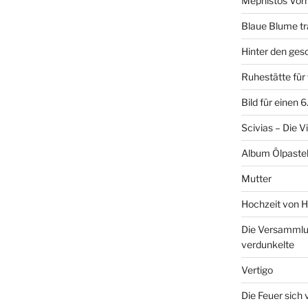
Mephistos Vor
Blaue Blume tr
Hinter den ge
Ruhestätte fü
Bild für einen 
Scivias – Die V
Album Ölpastel
Mutter
Hochzeit von H
Die Versammlun
verdunkelte
Vertigo
Die Feuer sich