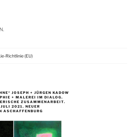
N.
e-Richtlinie (EU)
HNE“ JOSEPH + JÜRGEN KADOW
HIE + MALEREI IM DIALOG.
LERISCHE ZUSAMMENARBEIT.
. JULI 2021. NEUER
N ASCHAFFENBURG