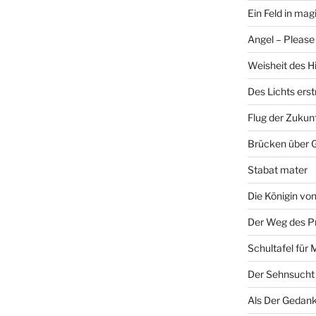
Ein Feld in ma
Angel – Please 
Weisheit des H
Des Lichts ers
Flug der Zukun
Brücken über 
Stabat mater
Die Königin v
Der Weg des P
Schultafel für 
Der Sehnsucht
Als Der Gedank