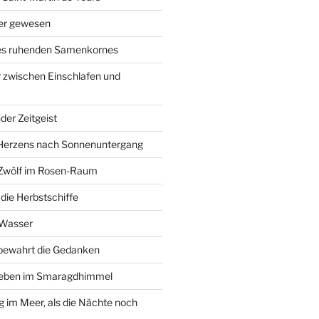
ier gewesen
des ruhenden Samenkornes
 zwischen Einschlafen und
der Zeitgeist
Herzens nach Sonnenuntergang
 Zwölf im Rosen-Raum
ie Herbstschiffe
 Wasser
 bewahrt die Gedanken
Leben im Smaragdhimmel
im Meer, als die Nächte noch