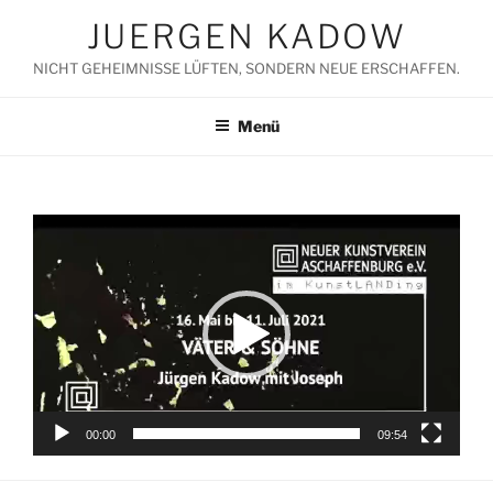
Zum
JUERGEN KADOW
Inhalt
springen
NICHT GEHEIMNISSE LÜFTEN, SONDERN NEUE ERSCHAFFEN.
Menü
Video-
Player
00:00
09:54